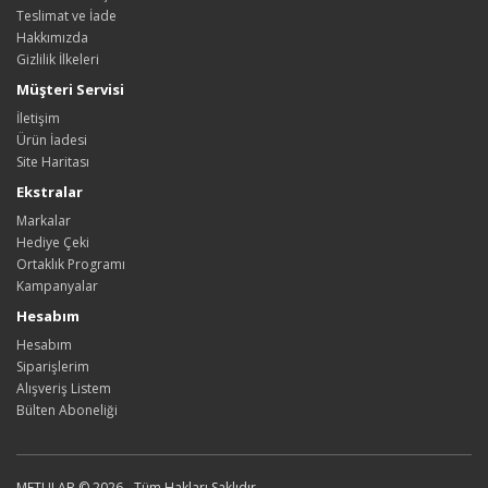
Teslimat ve İade
Hakkımızda
Gizlilik İlkeleri
Müşteri Servisi
İletişim
Ürün İadesi
Site Haritası
Ekstralar
Markalar
Hediye Çeki
Ortaklık Programı
Kampanyalar
Hesabım
Hesabım
Siparişlerim
Alışveriş Listem
Bülten Aboneliği
METULAB © 2026 - Tüm Hakları Saklıdır.