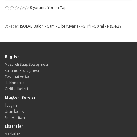
0 yorum
/
Yorum Yap
Etiketler:
ISOLAB Balon - Cam - Dibi Yuvarlak - Şilifli - 50 ml - Ns24/29
Bilgiler
Mesafeli Satış Sözleşmesi
Kullanıcı Sözleşmesi
Teslimat ve İade
Hakkımızda
Gizlilik İlkeleri
Müşteri Servisi
İletişim
Ürün İadesi
Site Haritası
Ekstralar
Markalar