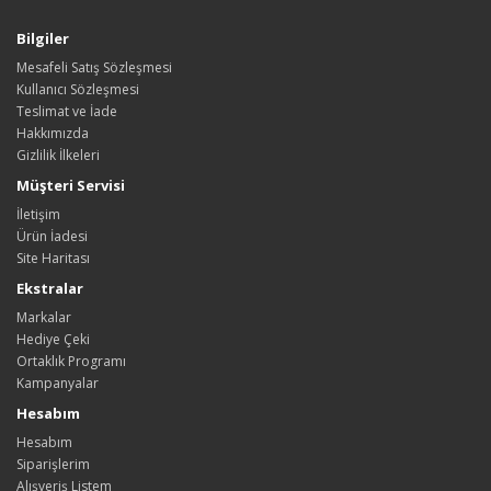
Bilgiler
Mesafeli Satış Sözleşmesi
Kullanıcı Sözleşmesi
Teslimat ve İade
Hakkımızda
Gizlilik İlkeleri
Müşteri Servisi
İletişim
Ürün İadesi
Site Haritası
Ekstralar
Markalar
Hediye Çeki
Ortaklık Programı
Kampanyalar
Hesabım
Hesabım
Siparişlerim
Alışveriş Listem